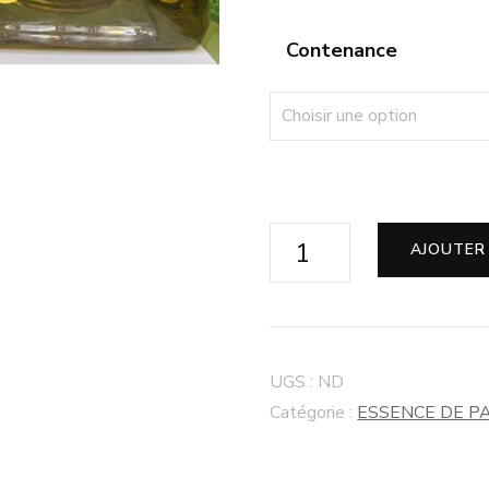
Contenance
AJOUTER
UGS :
ND
Catégorie :
ESSENCE DE P