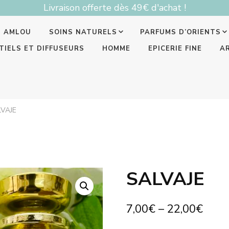
Livraison offerte dès 49€ d'achat !
T AMLOU
SOINS NATURELS
PARFUMS D’ORIENTS
TIELS ET DIFFUSEURS
HOMME
EPICERIE FINE
A
VAJE
SALVAJE
7,00
€
–
22,00
€