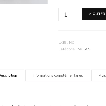
AJOUTER
UGS :
ND
Catégorie :
MUSCS
escription
Informations complémentaires
Avis