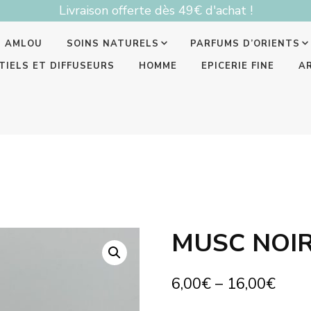
Livraison offerte dès 49€ d'achat !
T AMLOU
SOINS NATURELS
PARFUMS D’ORIENTS
TIELS ET DIFFUSEURS
HOMME
EPICERIE FINE
A
MUSC NOI
6,00
€
–
16,00
€