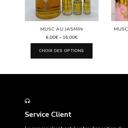
MUSC AU JASMIN
MUSC
6,00
€
–
16,00
€
CHOIX DES OPTIONS
Service Client