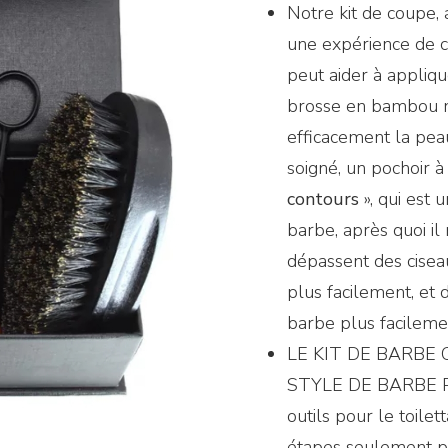
Notre kit de coupe, 
une expérience de c
peut aider à appliq
brosse en bambou na
efficacement la pea
soigné, un pochoir 
contours
», qui est 
barbe, après quoi il
dépassen
t des cise
plus facilement, et
barbe plus facileme
LE KIT DE BARBE
STYLE DE BARBE PAR
outils pour le toile
étapes seulement p