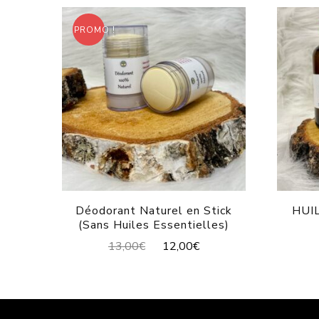
PROMO !
Déodorant Naturel en Stick
HUI
(Sans Huiles Essentielles)
13,00
€
12,00
€