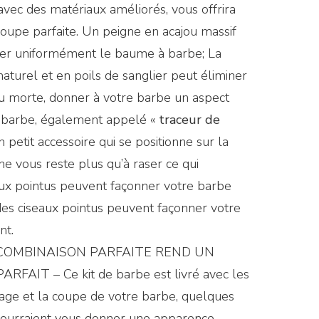
avec des matériaux améliorés, vous offrira
oupe parfaite. Un peigne en acajou massif
uer uniformément le baume à barbe; La
turel et en poils de sanglier peut éliminer
u morte, donner à votre barbe un aspect
à barbe, également appelé «
traceur de
un petit accessoire qui se positionne sur la
 ne vous reste plus qu’à raser ce qui
aux pointus peuvent façonner votre barbe
 des ciseaux pointus peuvent façonner votre
nt.
 COMBINAISON PARFAITE REND UN
FAIT – Ce kit de barbe est livré avec les
ttage et la coupe de votre barbe, quelques
ourraient vous donner une apparence