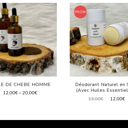
PROMO !
LE DE CHEBE HOMME
Déodorant Naturel en 
(Avec Huiles Essentiel
12,00
€
–
20,00
€
13,00
€
12,00
€