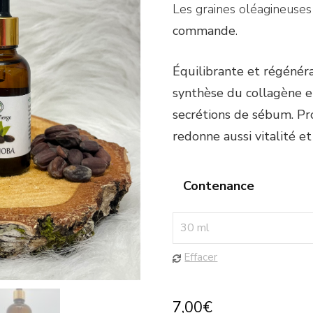
Les graines oléagineuse
commande
.
Équilibrante et régénéra
synthèse du collagène et
secrétions de sébum. Pro
redonne aussi vitalité et
Contenance
Effacer
7,00
€