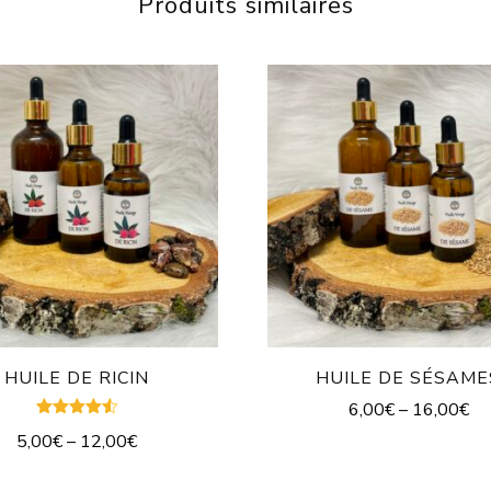
Produits similaires
HUILE DE RICIN
HUILE DE SÉSAME
6,00
€
–
16,00
€
Note
5,00
€
–
12,00
€
4.50
sur 5