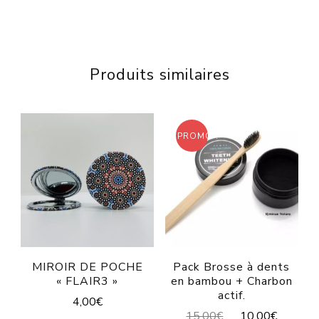
Produits similaires
PROMO !
MIROIR DE POCHE
Pack Brosse à dents
« FLAIR3 »
en bambou + Charbon
actif.
4,00
€
15,00
€
10,00
€