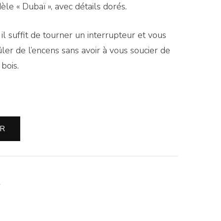
le « Dubaï », avec détails dorés.
 il suffit de tourner un interrupteur et vous
r de l’encens sans avoir à vous soucier de
bois.
ER
S